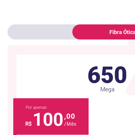
Fibra Ótic
650
Mega
Por apenas:
100
,00
R$
/Mês