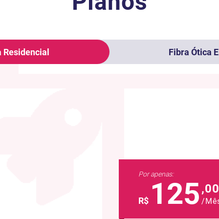
Planos
a Residencial
Fibra Ótica 
Por apenas:
125
,0
R$
/Mê