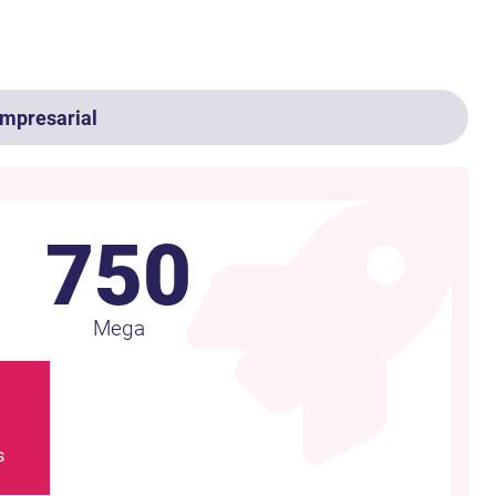
Empresarial
750
Mega
0
s