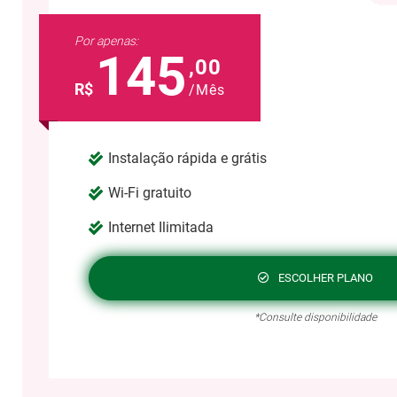
Por apenas:
145
,00
R$
/Mês
Instalação rápida e grátis
Wi-Fi gratuito
Internet Ilimitada
ESCOLHER PLANO
*Consulte disponibilidade