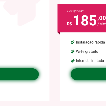
Por apenas:
185
,0
R$
/Mê
Instalação rápida 
Wi-Fi gratuito
Internet Ilimitada